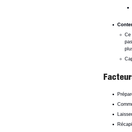
Conte
Ce 
pas
plu
Cap
Facteur
Prépare
Commun
Laisser
Récapit