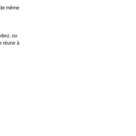
va de même
ndiez, ou
e réunir à