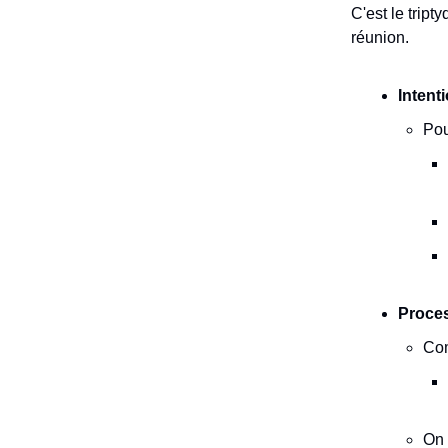
C'est le trip
réunion.
Intent
Pou
Proce
Com
On 