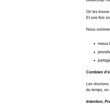
On les trouve
Et une fois s
Nous sommes 
mieux l
prendr
partage
Combien d'en
Les réunions s
du temps, un c
Intention, P