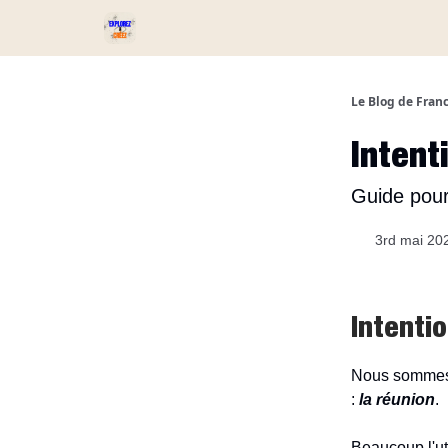
Services et Produits
Catégories
Podcast ⏅
Le Blog de Fran
Intent
Guide pour 
3rd mai 20
Intenti
Nous sommes s
:
la
réunion
.
Beaucoup l'uti