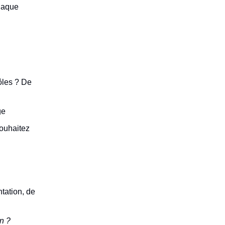
chaque
rôles ? De
ge
souhaitez
tation, de
on ?