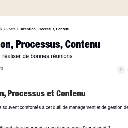
A propos
ck
Posts
Intention, Processus, Contenu
ion, Processus, Contenu
réaliser de bonnes réunions
23
on, Processus et Contenu
ouvent confrontés à cet outil de management et de gestion de
lisent alors pourquoi si peu d'entre nous l'apprécient ?