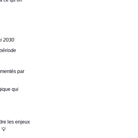
ci 2030
 période
gmentés par
gique qui
dre les enjeux
 💡