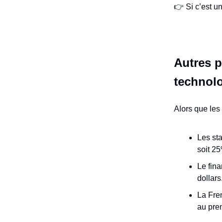
👉 Si c’est u
Autres p
technol
Alors que les 
Les sta
soit 2
Le fin
dollars
La Fren
au pre