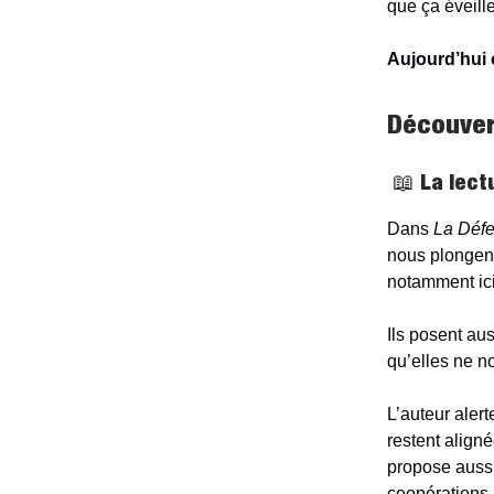
que ça éveille
Aujourd’hui o
Découvert
📖
La lect
Dans
La Défe
nous plongent
notamment ici 
Ils posent au
qu’elles ne n
L’auteur alert
restent aligné
propose aussi
coopérations i