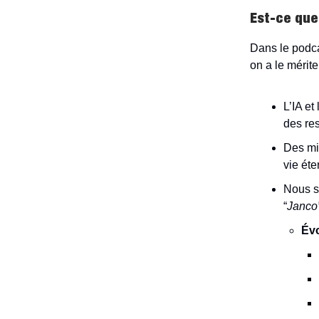
Est-ce que 
Dans le podca
on a le mérit
L’IA et
des re
Des mil
vie éte
Nous s
“
Janco
Évo