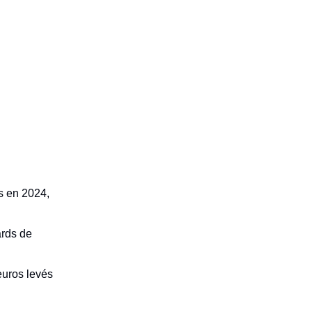
rs en 2024,
ards de
euros levés