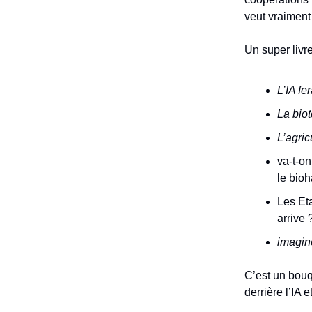
veut vraiment
Un super livre
L’IA fe
La bio
L’agri
va-t-o
le bio
Les Eta
arrive 
imagine
C’est un bouq
derrière l’IA 