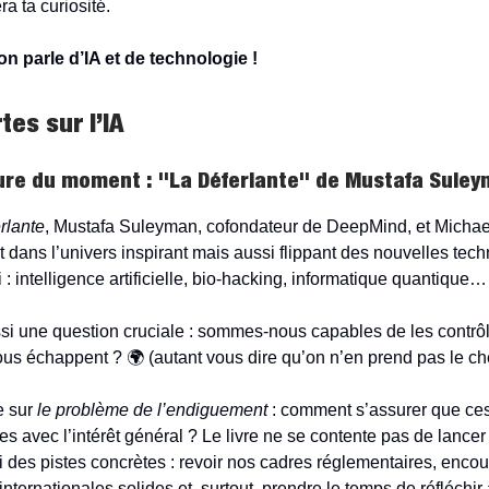
ra ta curiosité.
n parle d’IA et de technologie !
es sur l’IA
ure du moment :
"La Déferlante" de Mustafa Sule
rlante
, Mustafa Suleyman, cofondateur de DeepMind, et Micha
 dans l’univers inspirant mais aussi flippant des nouvelles tech
: intelligence artificielle, bio-hacking, informatique quantique…
ssi une question cruciale : sommes-nous capables de les contrô
ous échappent ? 🌍 (autant vous dire qu’on n’en prend pas le c
e sur
le problème de l’endiguement
: comment s’assurer que ce
es avec l’intérêt général ? Le livre ne se contente pas de lancer 
 des pistes concrètes : revoir nos cadres réglementaires, enco
nternationales solides et, surtout, prendre le temps de réfléchir