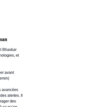
yman
el Bhaskar
nologies, et
ler avant
hemin)
s avancées
des alertes. Il
urager des
 à ce qu’on