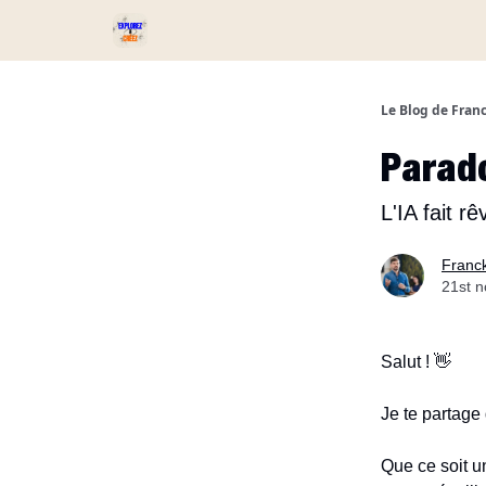
Services et Produits
Catégories
Podcast ⏅
Le Blog de Fran
Parado
L'IA fait r
Franc
21st 
Salut ! 👋
Je te partage
Que ce soit un