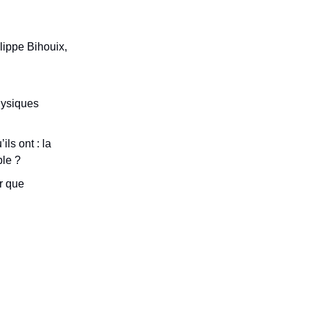
lippe Bihouix,
physiques
ls ont : la
ble ?
r que