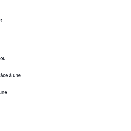
t
 ou
râce à une
 une