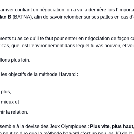
 arriver confiant en négociation, on a vu la dernière fois l’impor
lan B
(BATNA), afin de savoir retomber sur ses pattes en cas d
nts tu as ce qu’il te faut pour entrer en négociation de façon c
t cas, quel est l’environnement dans lequel tu vas pouvoir, et vou
lons plus loin.
 les objectifs de la méthode Harvard :
 plus,
 mieux et
ir la relation.
essemble à la devise des Jeux Olympiques :
Plus vite, plus haut,
n peut se dire que la méthode harvard c’est un peu les JO de la