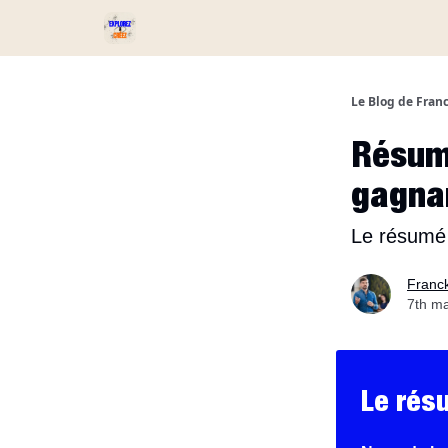
Services et Produits
Catégories
Podcast ⏅
Le Blog de Fran
Résum
gagnan
Le résume
Franc
7th m
Le rés