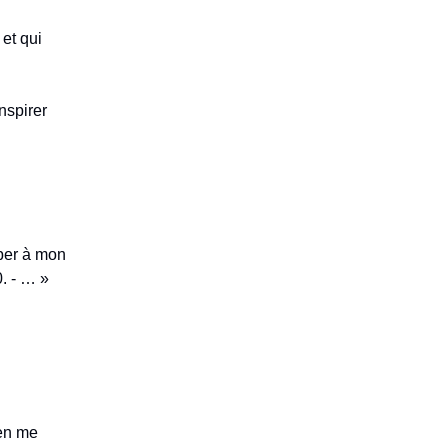
et qui
nspirer
iper à mon
. - … »
 en me