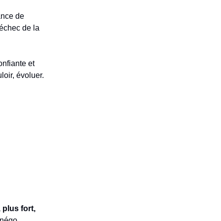
tance de
’échec de la
onfiante et
loir, évoluer.
 plus fort,
 négo.