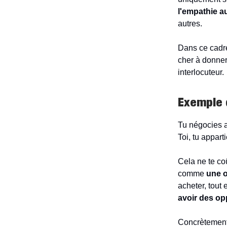
l'empathie a
autres.
Dans ce cadre
cher à donner 
interlocuteur.
Exemple d
Tu négocies av
Toi, tu appart
Cela ne te coû
comme
une o
acheter, tout 
avoir des op
Concrètement