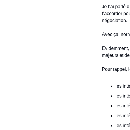
Je t’ai parlé 
t’accorder po
négociation.
Avec ça, norm
Evidemment, tu
majeurs et des
Pour rappel, l
les int
les int
les int
les int
les int