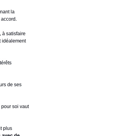
nant la
n accord.
 à satisfaire
t idéalement
térêts
eurs de ses
 pour soi vaut
t plus
s avec de