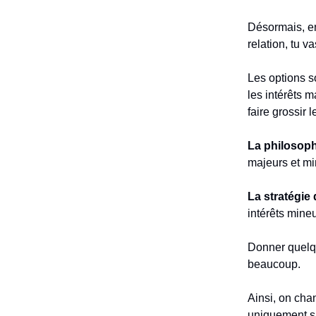
Désormais, en
relation, tu v
Les options so
les intérêts 
faire grossir 
La philosoph
majeurs et mi
La stratégie 
intérêts mineu
Donner quelqu
beaucoup.
Ainsi, on cha
uniquement sur