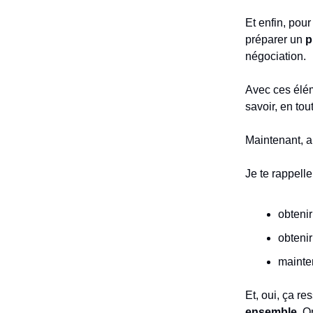
Et enfin, pour
préparer un
p
négociation.
Avec ces éléme
savoir, en tou
Maintenant, al
Je te rappelle
obtenir
obtenir
mainten
Et, oui, ça r
ensemble
. O