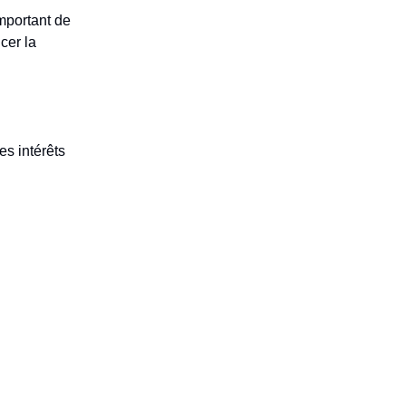
important de
cer la
s intérêts