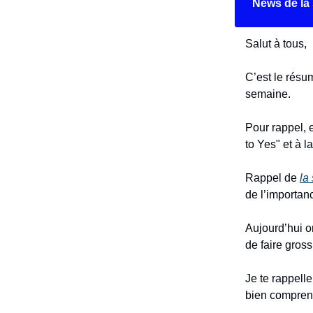
News de la
Salut à tous,
C’est le résum
semaine.
Pour rappel, e
to Yes" et à 
Rappel de
la
de l’importan
Aujourd’hui o
de faire gross
Je te rappell
bien comprend