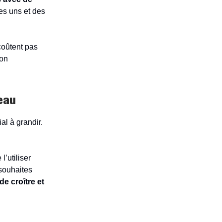
des uns et des
coûtent pas
mon
seau
al à grandir.
’utiliser
 souhaites
de croître et