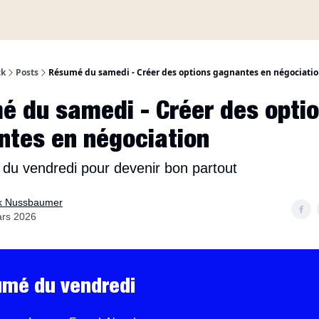
A propos
ck
Posts
Résumé du samedi - Créer des options gagnantes en négociati
é du samedi - Créer des opti
tes en négociation
́ du vendredi pour devenir bon partout
k Nussbaumer
ars 2026
umé du vendredi